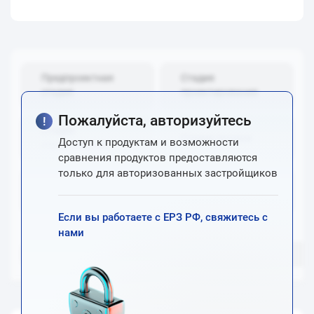
Предпроектная
Стадия
стадия
проектирования
Пожалуйста, авторизуйтесь
Стадия
Стадия продаж
Доступ к продуктам и возможности
строительства
сравнения продуктов предоставляются
только для авторизованных застройщиков
Стадия эксплуатации
Внестадийные
Если вы работаете с ЕРЗ РФ, свяжитесь с
нами
Товары
Услуги
IT-продукты