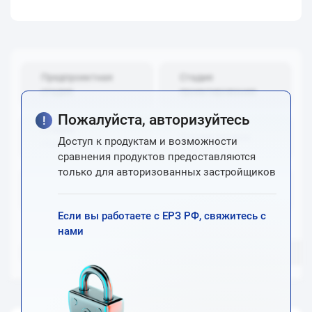
Предпроектная
Стадия
стадия
проектирования
Пожалуйста, авторизуйтесь
Стадия
Стадия продаж
Доступ к продуктам и возможности
строительства
сравнения продуктов предоставляются
только для авторизованных застройщиков
Стадия эксплуатации
Внестадийные
Если вы работаете с ЕРЗ РФ, свяжитесь с
нами
Товары
Услуги
IT-продукты